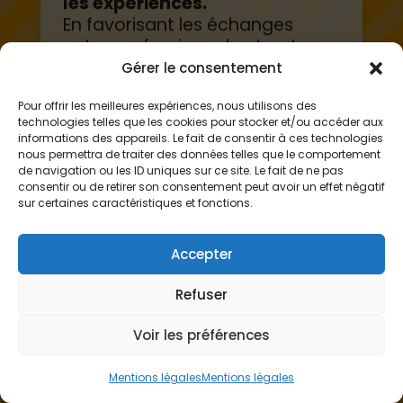
En favorisant les échanges
entre professionnels, structures
ou territoires, vous aidez à
Gérer le consentement
construire une intelligence
collective précieuse. Ces
Pour offrir les meilleures expériences, nous utilisons des
technologies telles que les cookies pour stocker et/ou accéder aux
croisements nourrissent les
informations des appareils. Le fait de consentir à ces technologies
pratiques et rompent
nous permettra de traiter des données telles que le comportement
l’isolement des petites
de navigation ou les ID uniques sur ce site. Le fait de ne pas
consentir ou de retirer son consentement peut avoir un effet négatif
structures.
sur certaines caractéristiques et fonctions.
Accepter
Refuser
Voir les préférences
Mentions légales
Mentions légales