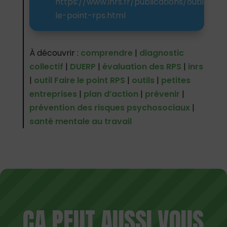
https://www.inrs.fr/publications/outils/fair
le-point-rps.html
À découvrir :
comprendre
|
diagnostic
collectif
|
DUERP
|
évaluation des RPS
|
inrs
|
outil Faire le point RPS
|
outils
|
petites
entreprises
|
plan d’action
|
prévenir
|
prévention des risques psychosociaux
|
santé mentale au travail
ÇA PEUT AUSSI VOUS