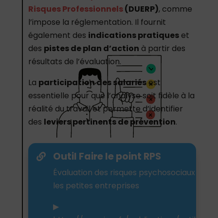
Risques Professionnels
(DUERP)
, comme
l’impose la réglementation. Il fournit
également des
indications pratiques
et
des
pistes de plan d’action
à partir des
résultats de l’évaluation.
La
participation des salariés
est
essentielle pour que l’analyse soit fidèle à la
réalité du travail et permette d’identifier
des
leviers pertinents de prévention
.
Outil Faire le point RPS

Évaluation des risques psychosociaux dans
les petites entreprises
▶