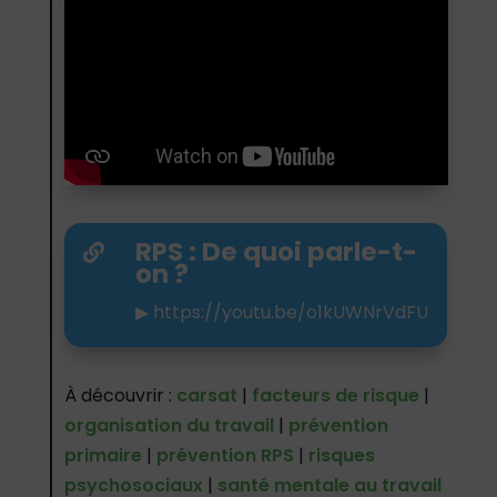
RPS : De quoi parle-t-

on ?
▶
https://youtu.be/o1kUWNrVdFU
À découvrir :
carsat
|
facteurs de risque
|
organisation du travail
|
prévention
primaire
|
prévention RPS
|
risques
psychosociaux
|
santé mentale au travail