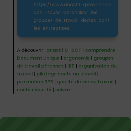
https://www.anact.fr/prevention-
des-risques-perenniser-les-
groupes-de-travail-dedies-dans-
les-entreprises
À découvrir :
anact
|
CHSCT
|
comprendre
|
Document Unique
|
ergonomie
|
groupes
de travail pérennes
|
IRP
|
organisation du
travail
|
pilotage santé au travail
|
prévention RPS
|
qualité de vie au travail
|
santé sécurité
|
suivre