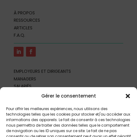
À PROPOS
RESSOURCES
ARTICLES
F.A.Q.
EMPLOYEURS ET DIRIGEANTS
MANAGERS
SALARIÉS
REPRÉSENTANTS DU PERSONNEL
Gérer le consentement
PROFESSIONNELS DE SANTÉ AU TRAVAIL
PARTENAIRES ET PROFESSIONNELS
Pour offrir les meilleures expériences, nous utilisons des
technologies telles que les cookies pour stocker et/ou accéder aux
informations des appareils. Le fait de consentir à ces technologies
nous permettra de traiter des données telles que le comportement
de navigation ou les ID uniques sur ce site. Le fait de ne pas
consentir ou de retirer son consentement peut avoir un effet négatif