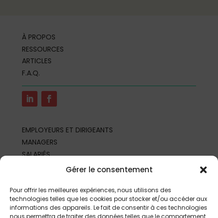
À PROPOS
RESSOURCES
ARTICLES
F.A.Q.
EMPLOYEURS ET DIRIGEANTS
MANAGERS
SALARIÉS
REPRÉSENTANTS DU PERSONNEL
Gérer le consentement
PROFESSIONNELS DE SANTÉ AU TRAVAIL
PARTENAIRES ET PROFESSIONNELS
Pour offrir les meilleures expériences, nous utilisons des
technologies telles que les cookies pour stocker et/ou accéder aux
informations des appareils. Le fait de consentir à ces technologies
nous permettra de traiter des données telles que le comportement