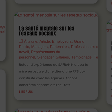
agers
Partenaires
PDF
Prévenir
Professionnels
La santé mentale sur les
nel
Témoignage
réseaux sociaux
Webinaire
À la une
Article
Employeurs
Grand
Public
Managers
Partenaires
Professionnels de santé 
travail
Représentants du
personnel
S'engager
Salariés
Témoignage
Témoigner
Retour d’expérience de SAFRAN Niort sur la
mise en œuvre d’une démarche RPS co-
construite avec les équipes. Actions
concrètes et premiers résultats.
LIRE PLUS
s