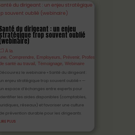
Santé du dirigeant : un enjeu
stratégique trop souvent oublié
(webinaire)
naires
PDF
Prévenir
Professionnels
À la
nage
Webinaire
une
Comprendre
Employeurs
Prévenir
Professionnels
de santé au travail
Témoignage
Webinaire
Découvrez le webinaire « Santé du dirigeant :
un enjeu stratégique trop souvent oublié » —
un espace d’échanges entre experts pour
identifier les aides disponibles (comptables,
juridiques, réseaux) et favoriser une culture
de prévention durable pour les dirigeants.
LIRE PLUS