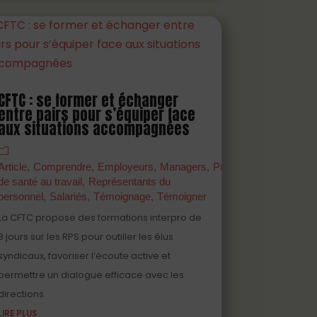
CFTC : se former et échanger
entre pairs pour s’équiper face
aux situations accompagnées
s
Outil
Partenaires
Prévenir
Professionnels
er
Article
Comprendre
Employeurs
Managers
Prévenir
Professionne
de santé au travail
Représentants du
personnel
Salariés
Témoignage
Témoigner
La CFTC propose des formations interpro de
3 jours sur les RPS pour outiller les élus
syndicaux, favoriser l’écoute active et
permettre un dialogue efficace avec les
directions.
LIRE PLUS