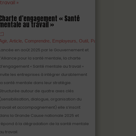
Charte d’engagement « Santé
mentale au travail »
anagers
Agir
Article
Partenaires
Comprendre
Prévenir
Employeurs
Professionnels
Outil
Partenaires
S'engage
Lancée en août 2025 par le Gouvernement et
l’Alliance pour la santé mentale, la charte
d’engagement « Santé mentale au travail »
invite les entreprises à intégrer durablement
la santé mentale dans leur stratégie.
Structurée autour de quatre axes clés
(sensibilisation, dialogue, organisation du
travail et accompagnement) elle s’inscrit
dans la Grande Cause nationale 2025 et
répond à la dégradation de la santé mentale
au travail.