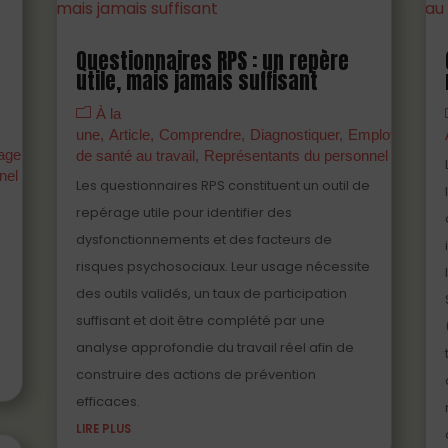
Questionnaires RPS : un repère
utile, mais jamais suffisant
À la
une
Article
Comprendre
Diagnostiquer
Employeurs
M
agers
Partenaires
Prévenir
Professionnels
de santé au travail
Représentants du personnel
nel
Les questionnaires RPS constituent un outil de
repérage utile pour identifier des
dysfonctionnements et des facteurs de
risques psychosociaux. Leur usage nécessite
des outils validés, un taux de participation
suffisant et doit être complété par une
analyse approfondie du travail réel afin de
construire des actions de prévention
efficaces.
LIRE PLUS