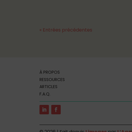
« Entrées précédentes
À PROPOS
RESSOURCES
ARTICLES
F.A.Q.
©
2026 | Fait depuis
Limoges
par
L’Age