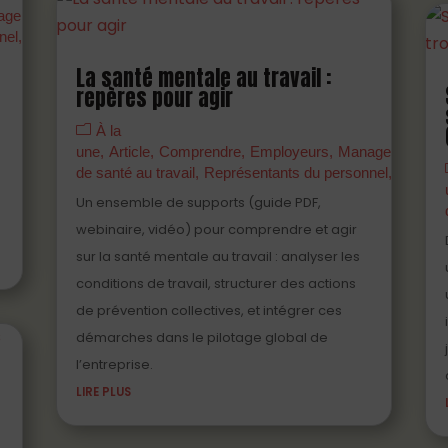
agers
Partenaires
Prévenir
Professionnels
nel
Salariés
La santé mentale au travail :
repères pour agir
À la
une
Article
Comprendre
Employeurs
Managers
Parte
de santé au travail
Représentants du personnel
Témoig
Un ensemble de supports (guide PDF,
webinaire, vidéo) pour comprendre et agir
sur la santé mentale au travail : analyser les
conditions de travail, structurer des actions
de prévention collectives, et intégrer ces
démarches dans le pilotage global de
l’entreprise.
LIRE PLUS