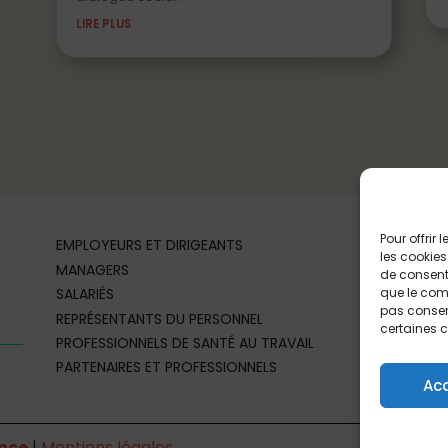
LIRE PLUS
Pour offrir
EMPLOYEURS ET DIRIGEANTS
les cookies
MANAGERS
de consenti
que le comp
SALARIÉS
pas consent
REPRÉSENTANTS DU PERSONNEL
certaines c
PROFESSIONNELS DE SANTÉ AU TRAVAIL
PARTENAIRES ET PROFESSIONNELS
Ac
nce
|
Mentions légales
Si