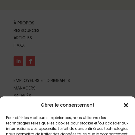
À PROPOS
RESSOURCES
ARTICLES
F.A.Q.
EMPLOYEURS ET DIRIGEANTS
MANAGERS
SALARIÉS
REPRÉSENTANTS DU PERSONNEL
Gérer le consentement
PROFESSIONNELS DE SANTÉ AU TRAVAIL
PARTENAIRES ET PROFESSIONNELS
Pour offrir les meilleures expériences, nous utilisons des
technologies telles que les cookies pour stocker et/ou accéder aux
informations des appareils. Le fait de consentir à ces technologies
nous permettra de traiter des données telles que le comportement