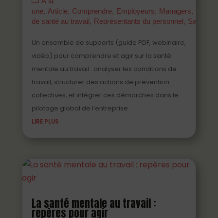
À la
une
Article
Comprendre
Employeurs
Managers
Parten
de santé au travail
Représentants du personnel
Salariés
Un ensemble de supports (guide PDF, webinaire,
vidéo) pour comprendre et agir sur la santé
mentale au travail : analyser les conditions de
travail, structurer des actions de prévention
collectives, et intégrer ces démarches dans le
pilotage global de l’entreprise.
LIRE PLUS
La santé mentale au travail :
repères pour agir