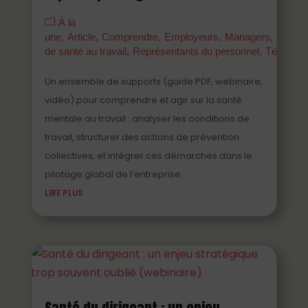
À la
une
Article
Comprendre
Employeurs
Managers
Parten
de santé au travail
Représentants du personnel
Témoign
Un ensemble de supports (guide PDF, webinaire,
vidéo) pour comprendre et agir sur la santé
mentale au travail : analyser les conditions de
travail, structurer des actions de prévention
collectives, et intégrer ces démarches dans le
pilotage global de l’entreprise.
LIRE PLUS