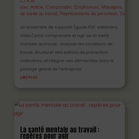
À la
une
Article
Comprendre
Employeurs
Managers
Parten
de santé au travail
Représentants du personnel
Salariés
Un ensemble de supports (guide PDF, webinaire,
vidéo) pour comprendre et agir sur la santé
mentale au travail : analyser les conditions de
travail, structurer des actions de prévention
collectives, et intégrer ces démarches dans le
pilotage global de l’entreprise.
LIRE PLUS
La santé mentale au travail :
repères pour agir