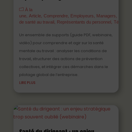
À la
une
Article
Comprendre
Employeurs
Managers
Parten
de santé au travail
Représentants du personnel
Témoign
Un ensemble de supports (guide PDF, webinaire,
vidéo) pour comprendre et agir sur la santé
mentale au travail : analyser les conditions de
travail, structurer des actions de prévention
collectives, et intégrer ces démarches dans le
pilotage global de l’entreprise.
LIRE PLUS