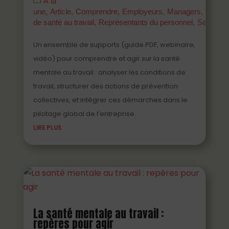
À la
une
Article
Comprendre
Employeurs
Managers
Parten
de santé au travail
Représentants du personnel
Salariés
Un ensemble de supports (guide PDF, webinaire,
vidéo) pour comprendre et agir sur la santé
mentale au travail : analyser les conditions de
travail, structurer des actions de prévention
collectives, et intégrer ces démarches dans le
pilotage global de l’entreprise.
LIRE PLUS
La santé mentale au travail :
repères pour agir