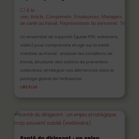
À la
une
Article
Comprendre
Employeurs
Managers
Parten
de santé au travail
Représentants du personnel
Témoign
Un ensemble de supports (guide PDF, webinaire,
vidéo) pour comprendre et agir sur la santé
mentale au travail : analyser les conditions de
travail, structurer des actions de prévention
collectives, et intégrer ces démarches dans le
pilotage global de l’entreprise.
LIRE PLUS