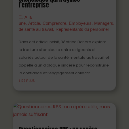
l’entreprise
À la
une
Article
Comprendre
Employeurs
Managers
Parten
de santé au travail
Représentants du personnel
Dans cet article incisif, Béatrice Fichera explore
la fracture silencieuse entre dirigeants et
salariés autour de la santé mentale au travail, et
appelle à un dialogue sincère pour reconstruire
la confiance et l’engagement collectif.
LIRE PLUS