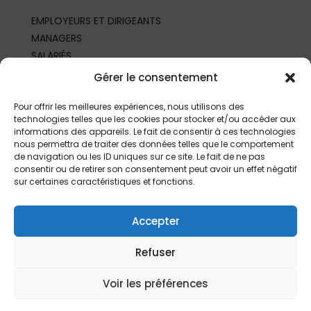
EMPLOYEURS ET DIRIGEANTS
MANAGERS
SALARIÉS
REPRÉSENTANTS DU PERSONNEL
Gérer le consentement
PROFESSIONNELS DE SANTÉ AU TRAVAIL
PARTENAIRES ET PROFESSIONNELS
Pour offrir les meilleures expériences, nous utilisons des
technologies telles que les cookies pour stocker et/ou accéder aux
informations des appareils. Le fait de consentir à ces technologies
nous permettra de traiter des données telles que le comportement
de navigation ou les ID uniques sur ce site. Le fait de ne pas
consentir ou de retirer son consentement peut avoir un effet négatif
sur certaines caractéristiques et fonctions.
Accepter
Refuser
©
2026 | Fait depuis
Limoges
par
L’Agence
|
Mentions légales
Voir les préférences