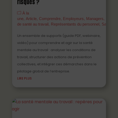
risques ?
À la
une
Article
Comprendre
Employeurs
Managers
Parten
de santé au travail
Représentants du personnel
Salariés
Un ensemble de supports (guide PDF, webinaire,
vidéo) pour comprendre et agir sur la santé
mentale au travail : analyser les conditions de
travail, structurer des actions de prévention
collectives, et intégrer ces démarches dans le
pilotage global de l’entreprise.
LIRE PLUS