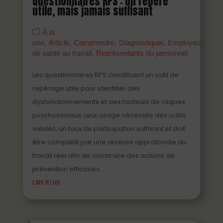
Questionnaires RPS : un repère
utile, mais jamais suffisant
À la
une
Article
Comprendre
Diagnostiquer
Employeurs
Ma
de santé au travail
Représentants du personnel
Les questionnaires RPS constituent un outil de
repérage utile pour identifier des
dysfonctionnements et des facteurs de risques
psychosociaux. Leur usage nécessite des outils
validés, un taux de participation suffisant et doit
être complété par une analyse approfondie du
travail réel afin de construire des actions de
prévention efficaces.
LIRE PLUS