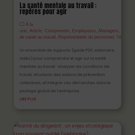
La santé mentale au travail :
repères pour agir
À la
une
Article
Comprendre
Employeurs
Managers
Parten
de santé au travail
Représentants du personnel
Témoign
Un ensemble de supports (guide PDF, webinaire,
vidéo) pour comprendre et agir sur la santé
mentale au travail : analyser les conditions de
travail, structurer des actions de prévention
collectives, et intégrer ces démarches dans le
pilotage global de l’entreprise.
LIRE PLUS