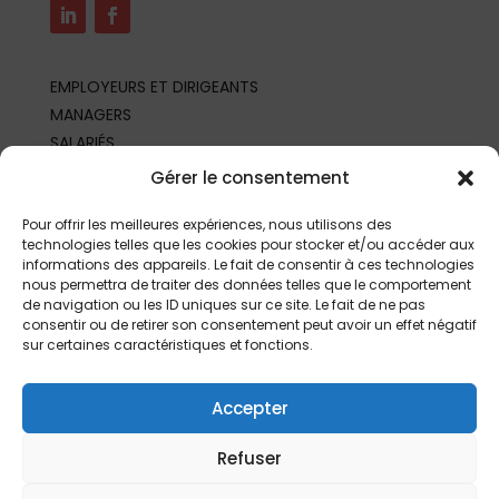
EMPLOYEURS ET DIRIGEANTS
MANAGERS
SALARIÉS
REPRÉSENTANTS DU PERSONNEL
Gérer le consentement
PROFESSIONNELS DE SANTÉ AU TRAVAIL
PARTENAIRES ET PROFESSIONNELS
Pour offrir les meilleures expériences, nous utilisons des
technologies telles que les cookies pour stocker et/ou accéder aux
informations des appareils. Le fait de consentir à ces technologies
nous permettra de traiter des données telles que le comportement
de navigation ou les ID uniques sur ce site. Le fait de ne pas
consentir ou de retirer son consentement peut avoir un effet négatif
sur certaines caractéristiques et fonctions.
Accepter
Refuser
©
2026 | Fait depuis
Limoges
par
L’Agence
|