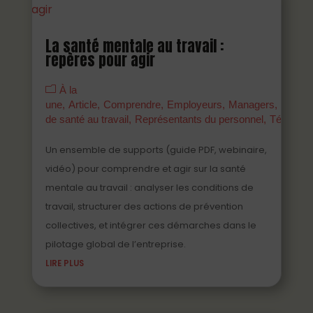
La santé mentale au travail :
repères pour agir
À la
une
Article
Comprendre
Employeurs
Managers
Parten
de santé au travail
Représentants du personnel
Témoign
Un ensemble de supports (guide PDF, webinaire,
vidéo) pour comprendre et agir sur la santé
mentale au travail : analyser les conditions de
travail, structurer des actions de prévention
collectives, et intégrer ces démarches dans le
pilotage global de l’entreprise.
LIRE PLUS