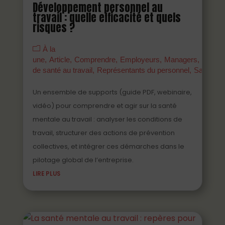
Développement personnel au
travail : quelle efficacité et quels
risques ?
À la
une
Article
Comprendre
Employeurs
Managers
Parten
de santé au travail
Représentants du personnel
Salariés
Un ensemble de supports (guide PDF, webinaire,
vidéo) pour comprendre et agir sur la santé
mentale au travail : analyser les conditions de
travail, structurer des actions de prévention
collectives, et intégrer ces démarches dans le
pilotage global de l’entreprise.
LIRE PLUS