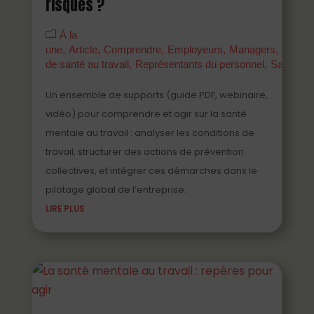
risques ?
À la
une
Article
Comprendre
Employeurs
Managers
Parten
de santé au travail
Représentants du personnel
Salariés
Un ensemble de supports (guide PDF, webinaire,
vidéo) pour comprendre et agir sur la santé
mentale au travail : analyser les conditions de
travail, structurer des actions de prévention
collectives, et intégrer ces démarches dans le
pilotage global de l’entreprise.
LIRE PLUS