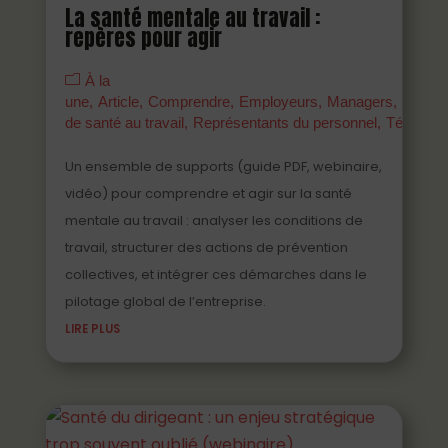
La santé mentale au travail :
repères pour agir
À la
une
Article
Comprendre
Employeurs
Managers
Parten
de santé au travail
Représentants du personnel
Témoign
Un ensemble de supports (guide PDF, webinaire,
vidéo) pour comprendre et agir sur la santé
mentale au travail : analyser les conditions de
travail, structurer des actions de prévention
collectives, et intégrer ces démarches dans le
pilotage global de l’entreprise.
LIRE PLUS