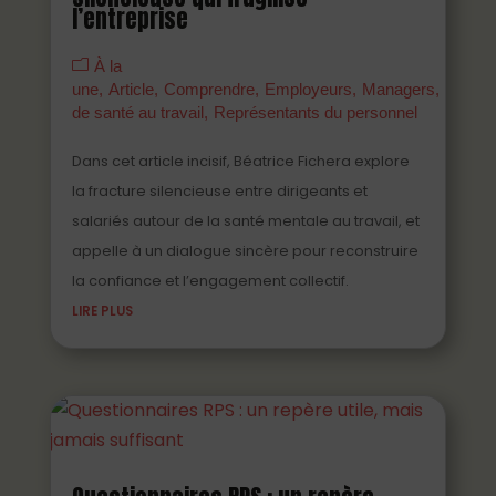
l’entreprise
À la
une
Article
Comprendre
Employeurs
Managers
Parten
de santé au travail
Représentants du personnel
Dans cet article incisif, Béatrice Fichera explore
la fracture silencieuse entre dirigeants et
salariés autour de la santé mentale au travail, et
appelle à un dialogue sincère pour reconstruire
la confiance et l’engagement collectif.
LIRE PLUS