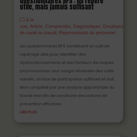
Questionnaires RPS : un repère
utile, mais jamais suffisant
À la
une
Article
Comprendre
Diagnostiquer
Employeurs
Ma
de santé au travail
Représentants du personnel
Les questionnaires RPS constituent un outil de
repérage utile pour identifier des
dysfonctionnements et des facteurs de risques
psychosociaux. Leur usage nécessite des outils
validés, un taux de participation suffisant et doit
être complété par une analyse approfondie du
travail réel afin de construire des actions de
prévention efficaces.
LIRE PLUS