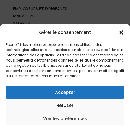
EMPLOYEURS ET DIRIGEANTS
MANAGERS
SALARIÉS
REPRÉSENTANTS DU PERSONNEL
Gérer le consentement
PROFESSIONNELS DE SANTÉ AU TRAVAIL
PARTENAIRES ET PROFESSIONNELS
Pour offrir les meilleures expériences, nous utilisons des
technologies telles que les cookies pour stocker et/ou accéder aux
informations des appareils. Le fait de consentir à ces technologies
nous permettra de traiter des données telles que le comportement
de navigation ou les ID uniques sur ce site. Le fait de ne pas
consentir ou de retirer son consentement peut avoir un effet négatif
sur certaines caractéristiques et fonctions.
Accepter
Refuser
©
2026 | Fait depuis
Limoges
par
L’Agence
|
Mentions légales
Voir les préférences