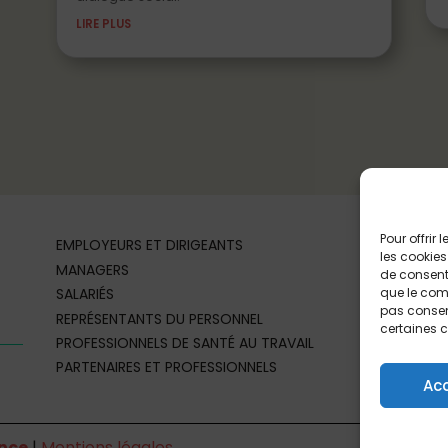
LIRE PLUS
Pour offrir
EMPLOYEURS ET DIRIGEANTS
les cookies
MANAGERS
de consenti
que le comp
SALARIÉS
pas consent
REPRÉSENTANTS DU PERSONNEL
certaines c
PROFESSIONNELS DE SANTÉ AU TRAVAIL
PARTENAIRES ET PROFESSIONNELS
Ac
nce
|
Mentions légales
Si