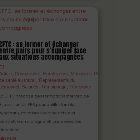
CFTC : se former et échanger
entre pairs pour s’équiper face
aux situations accompagnées
s
Outil
Partenaires
Prévenir
Professionnels
er
Article
Comprendre
Employeurs
Managers
Prévenir
Professionne
de santé au travail
Représentants du
personnel
Salariés
Témoignage
Témoigner
La CFTC propose des formations interpro de
3 jours sur les RPS pour outiller les élus
syndicaux, favoriser l’écoute active et
permettre un dialogue efficace avec les
directions.
LIRE PLUS