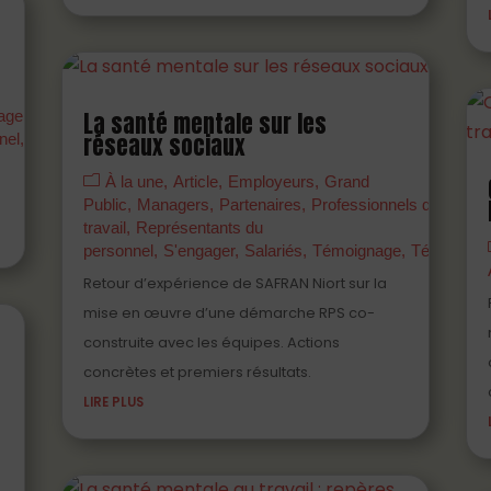
agers
Partenaires
PDF
Prévenir
Professionnels
La santé mentale sur les
nel
Témoignage
réseaux sociaux
Webinaire
À la une
Article
Employeurs
Grand
Public
Managers
Partenaires
Professionnels de santé 
travail
Représentants du
personnel
S'engager
Salariés
Témoignage
Témoigner
Retour d’expérience de SAFRAN Niort sur la
mise en œuvre d’une démarche RPS co-
construite avec les équipes. Actions
concrètes et premiers résultats.
LIRE PLUS
s