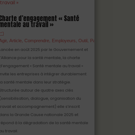
Charte d’engagement « Santé
mentale au travail »
anagers
Agir
Article
Partenaires
Comprendre
Prévenir
Employeurs
Professionnels
Outil
Partenaires
S'engage
Lancée en août 2025 par le Gouvernement et
l’Alliance pour la santé mentale, la charte
d’engagement « Santé mentale au travail »
invite les entreprises à intégrer durablement
la santé mentale dans leur stratégie.
Structurée autour de quatre axes clés
(sensibilisation, dialogue, organisation du
travail et accompagnement) elle s’inscrit
dans la Grande Cause nationale 2025 et
répond à la dégradation de la santé mentale
au travail.