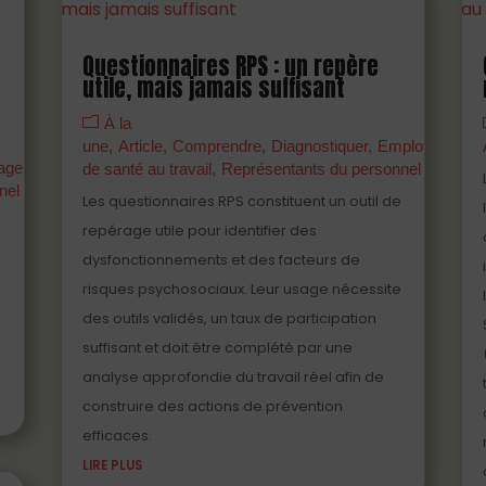
Questionnaires RPS : un repère
utile, mais jamais suffisant
À la
une
Article
Comprendre
Diagnostiquer
Employeurs
M
agers
Partenaires
Prévenir
Professionnels
de santé au travail
Représentants du personnel
nel
Les questionnaires RPS constituent un outil de
repérage utile pour identifier des
dysfonctionnements et des facteurs de
risques psychosociaux. Leur usage nécessite
des outils validés, un taux de participation
suffisant et doit être complété par une
analyse approfondie du travail réel afin de
construire des actions de prévention
efficaces.
LIRE PLUS