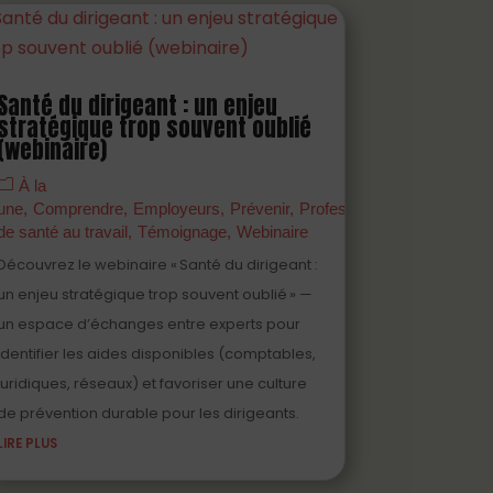
Santé du dirigeant : un enjeu
stratégique trop souvent oublié
(webinaire)
naires
PDF
Prévenir
Professionnels
À la
nage
Webinaire
une
Comprendre
Employeurs
Prévenir
Professionnels
de santé au travail
Témoignage
Webinaire
Découvrez le webinaire « Santé du dirigeant :
un enjeu stratégique trop souvent oublié » —
un espace d’échanges entre experts pour
identifier les aides disponibles (comptables,
juridiques, réseaux) et favoriser une culture
de prévention durable pour les dirigeants.
LIRE PLUS