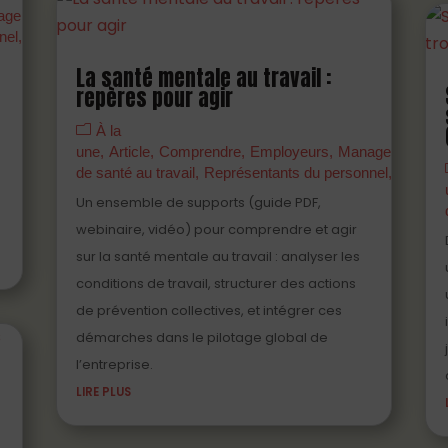
agers
Partenaires
Prévenir
Professionnels
nel
Salariés
La santé mentale au travail :
repères pour agir
À la
une
Article
Comprendre
Employeurs
Managers
Parte
de santé au travail
Représentants du personnel
Témoig
Un ensemble de supports (guide PDF,
webinaire, vidéo) pour comprendre et agir
sur la santé mentale au travail : analyser les
conditions de travail, structurer des actions
de prévention collectives, et intégrer ces
démarches dans le pilotage global de
l’entreprise.
LIRE PLUS