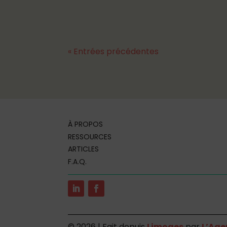
« Entrées précédentes
À PROPOS
RESSOURCES
ARTICLES
F.A.Q.
©
2026 | Fait depuis
Limoges
par
L’Age