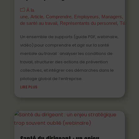
À la
une
Article
Comprendre
Employeurs
Managers
Parten
de santé au travail
Représentants du personnel
Témoign
Un ensemble de supports (guide PDF, webinaire,
vidéo) pour comprendre et agir sur la santé
mentale au travail : analyser les conditions de
travail, structurer des actions de prévention
collectives, et intégrer ces démarches dans le
pilotage global de l’entreprise.
LIRE PLUS