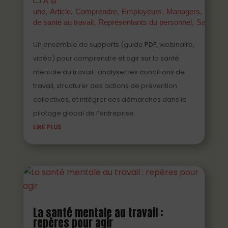
À la
une
Article
Comprendre
Employeurs
Managers
Parten
de santé au travail
Représentants du personnel
Salariés
Un ensemble de supports (guide PDF, webinaire,
vidéo) pour comprendre et agir sur la santé
mentale au travail : analyser les conditions de
travail, structurer des actions de prévention
collectives, et intégrer ces démarches dans le
pilotage global de l’entreprise.
LIRE PLUS
La santé mentale au travail :
repères pour agir