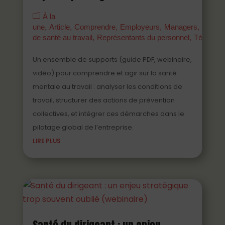
À la
une
Article
Comprendre
Employeurs
Managers
Parten
de santé au travail
Représentants du personnel
Témoign
Un ensemble de supports (guide PDF, webinaire,
vidéo) pour comprendre et agir sur la santé
mentale au travail : analyser les conditions de
travail, structurer des actions de prévention
collectives, et intégrer ces démarches dans le
pilotage global de l’entreprise.
LIRE PLUS