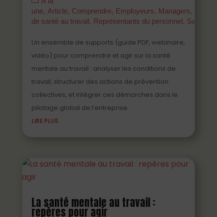
À la
une
Article
Comprendre
Employeurs
Managers
Parten
de santé au travail
Représentants du personnel
Salariés
Un ensemble de supports (guide PDF, webinaire,
vidéo) pour comprendre et agir sur la santé
mentale au travail : analyser les conditions de
travail, structurer des actions de prévention
collectives, et intégrer ces démarches dans le
pilotage global de l’entreprise.
LIRE PLUS
La santé mentale au travail :
repères pour agir