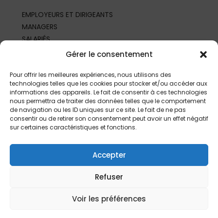
EMPLOYEURS ET DIRIGEANTS
MANAGERS
SALARIÉS
REPRÉSENTANTS DU PERSONNEL
Gérer le consentement
PROFESSIONNELS DE SANTÉ AU TRAVAIL
PARTENAIRES ET PROFESSIONNELS
Pour offrir les meilleures expériences, nous utilisons des
technologies telles que les cookies pour stocker et/ou accéder aux
informations des appareils. Le fait de consentir à ces technologies
nous permettra de traiter des données telles que le comportement
de navigation ou les ID uniques sur ce site. Le fait de ne pas
consentir ou de retirer son consentement peut avoir un effet négatif
sur certaines caractéristiques et fonctions.
Accepter
Refuser
©
2026 | Fait depuis
Limoges
par
L’Agence
|
Mentions légales
Voir les préférences