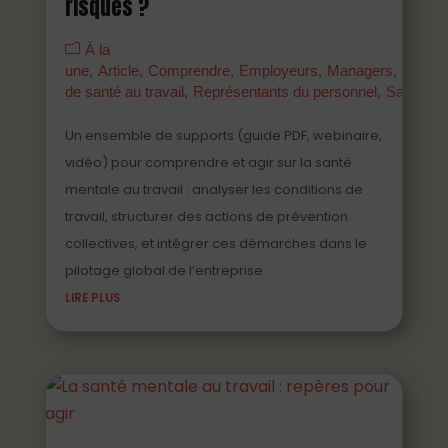
risques ?
À la
une
Article
Comprendre
Employeurs
Managers
Parten
de santé au travail
Représentants du personnel
Salariés
Un ensemble de supports (guide PDF, webinaire,
vidéo) pour comprendre et agir sur la santé
mentale au travail : analyser les conditions de
travail, structurer des actions de prévention
collectives, et intégrer ces démarches dans le
pilotage global de l’entreprise.
LIRE PLUS