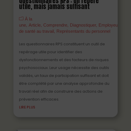
Questionnaires RPS : un repère
utile, mais jamais suffisant
À la
une
Article
Comprendre
Diagnostiquer
Employeurs
Ma
de santé au travail
Représentants du personnel
Les questionnaires RPS constituent un outil de
repérage utile pour identifier des
dysfonctionnements et des facteurs de risques
psychosociaux. Leur usage nécessite des outils
validés, un taux de participation suffisant et doit
être complété par une analyse approfondie du
travail réel afin de construire des actions de
prévention efficaces.
LIRE PLUS