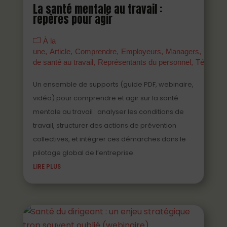
La santé mentale au travail :
repères pour agir
À la
une
Article
Comprendre
Employeurs
Managers
Parten
de santé au travail
Représentants du personnel
Témoign
Un ensemble de supports (guide PDF, webinaire,
vidéo) pour comprendre et agir sur la santé
mentale au travail : analyser les conditions de
travail, structurer des actions de prévention
collectives, et intégrer ces démarches dans le
pilotage global de l’entreprise.
LIRE PLUS