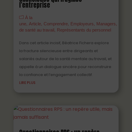
l’entreprise
À la
une
Article
Comprendre
Employeurs
Managers
Parten
de santé au travail
Représentants du personnel
Dans cet article incisif, Béatrice Fichera explore
la fracture silencieuse entre dirigeants et
salariés autour de la santé mentale au travail, et
appelle à un dialogue sincère pour reconstruire
la confiance et l’engagement collectif.
LIRE PLUS