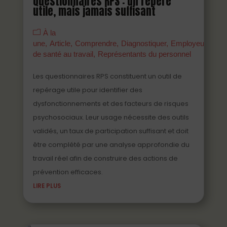
Questionnaires RPS : un repère
utile, mais jamais suffisant
À la
une
Article
Comprendre
Diagnostiquer
Employeurs
Ma
de santé au travail
Représentants du personnel
Les questionnaires RPS constituent un outil de
repérage utile pour identifier des
dysfonctionnements et des facteurs de risques
psychosociaux. Leur usage nécessite des outils
validés, un taux de participation suffisant et doit
être complété par une analyse approfondie du
travail réel afin de construire des actions de
prévention efficaces.
LIRE PLUS