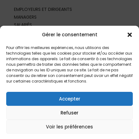
EMPLOYEURS ET DIRIGEANTS
MANAGERS
SALARIÉS
REPRÉSENTANTS DU PERSONNEL
Gérer le consentement
PROFESSIONNELS DE SANTÉ AU TRAVAIL
PARTENAIRES ET PROFESSIONNELS
Pour offrir les meilleures expériences, nous utilisons des
technologies telles que les cookies pour stocker et/ou accéder aux
informations des appareils. Le fait de consentir à ces technologies
nous permettra de traiter des données telles que le comportement
de navigation ou les ID uniques sur ce site. Le fait de ne pas
consentir ou de retirer son consentement peut avoir un effet négatif
sur certaines caractéristiques et fonctions.
Accepter
Refuser
©
2026 | Fait depuis
Limoges
par
L’Agence
|
Mentions légales
Voir les préférences