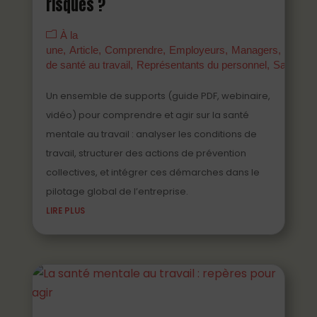
risques ?
À la
une
Article
Comprendre
Employeurs
Managers
Parten
de santé au travail
Représentants du personnel
Salariés
Un ensemble de supports (guide PDF, webinaire,
vidéo) pour comprendre et agir sur la santé
mentale au travail : analyser les conditions de
travail, structurer des actions de prévention
collectives, et intégrer ces démarches dans le
pilotage global de l’entreprise.
LIRE PLUS