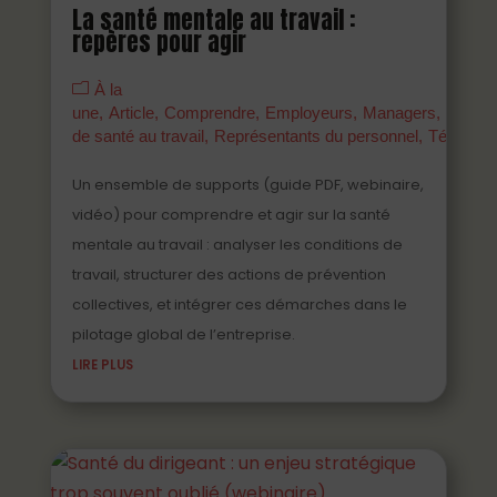
La santé mentale au travail :
repères pour agir
À la
une
Article
Comprendre
Employeurs
Managers
Parten
de santé au travail
Représentants du personnel
Témoign
Un ensemble de supports (guide PDF, webinaire,
vidéo) pour comprendre et agir sur la santé
mentale au travail : analyser les conditions de
travail, structurer des actions de prévention
collectives, et intégrer ces démarches dans le
pilotage global de l’entreprise.
LIRE PLUS