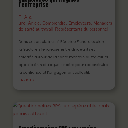
l’entreprise
À la
une
Article
Comprendre
Employeurs
Managers
Parten
de santé au travail
Représentants du personnel
Dans cet article incisif, Béatrice Fichera explore
la fracture silencieuse entre dirigeants et
salariés autour de la santé mentale au travail, et
appelle à un dialogue sincère pour reconstruire
la confiance et l’engagement collectif.
LIRE PLUS