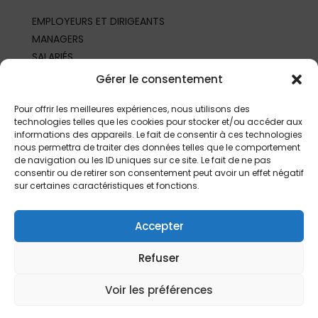
EMPLOYEURS ET DIRIGEANTS
MANAGERS
SALARIÉS
REPRÉSENTANTS DU PERSONNEL
Gérer le consentement
PROFESSIONNELS DE SANTÉ AU TRAVAIL
PARTENAIRES ET PROFESSIONNELS
Pour offrir les meilleures expériences, nous utilisons des
technologies telles que les cookies pour stocker et/ou accéder aux
informations des appareils. Le fait de consentir à ces technologies
nous permettra de traiter des données telles que le comportement
de navigation ou les ID uniques sur ce site. Le fait de ne pas
consentir ou de retirer son consentement peut avoir un effet négatif
sur certaines caractéristiques et fonctions.
Accepter
Refuser
©
2026 | Fait depuis
Limoges
par
L’Agence
|
Mentions légales
Voir les préférences