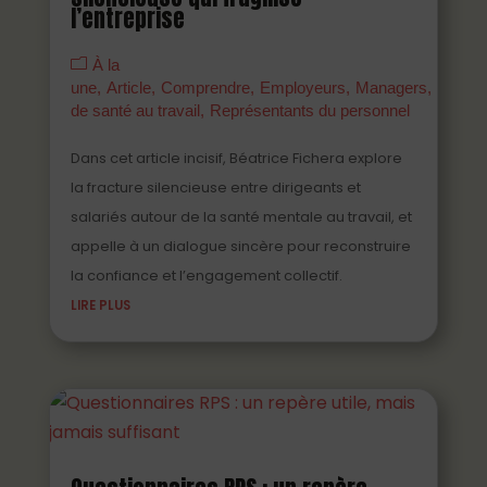
l’entreprise
À la
une
Article
Comprendre
Employeurs
Managers
Parten
de santé au travail
Représentants du personnel
Dans cet article incisif, Béatrice Fichera explore
la fracture silencieuse entre dirigeants et
salariés autour de la santé mentale au travail, et
appelle à un dialogue sincère pour reconstruire
la confiance et l’engagement collectif.
LIRE PLUS