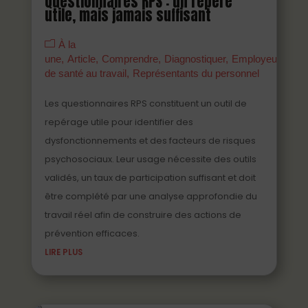
Questionnaires RPS : un repère
utile, mais jamais suffisant
À la
une
Article
Comprendre
Diagnostiquer
Employeurs
Ma
de santé au travail
Représentants du personnel
Les questionnaires RPS constituent un outil de
repérage utile pour identifier des
dysfonctionnements et des facteurs de risques
psychosociaux. Leur usage nécessite des outils
validés, un taux de participation suffisant et doit
être complété par une analyse approfondie du
travail réel afin de construire des actions de
prévention efficaces.
LIRE PLUS