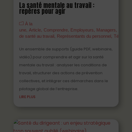
La santé mentale au travail :
repères pour agir
À la
une
Article
Comprendre
Employeurs
Managers
Parten
de santé au travail
Représentants du personnel
Témoign
Un ensemble de supports (guide PDF, webinaire,
vidéo) pour comprendre et agir sur la santé
mentale au travail : analyser les conditions de
travail, structurer des actions de prévention
collectives, et intégrer ces démarches dans le
pilotage global de l’entreprise.
LIRE PLUS