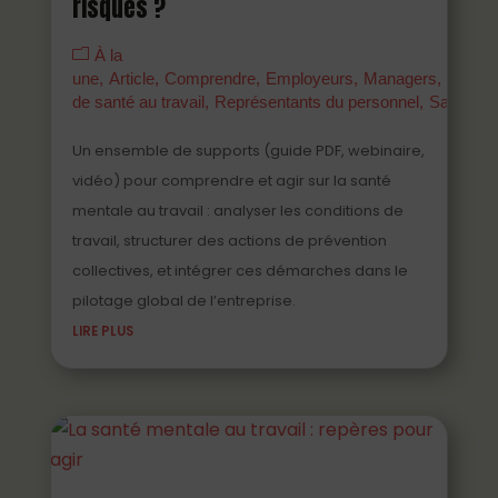
risques ?
À la
une
Article
Comprendre
Employeurs
Managers
Parten
de santé au travail
Représentants du personnel
Salariés
Un ensemble de supports (guide PDF, webinaire,
vidéo) pour comprendre et agir sur la santé
mentale au travail : analyser les conditions de
travail, structurer des actions de prévention
collectives, et intégrer ces démarches dans le
pilotage global de l’entreprise.
LIRE PLUS