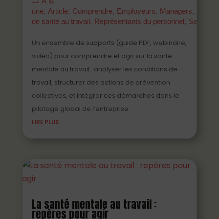
À la
une
Article
Comprendre
Employeurs
Managers
Parten
de santé au travail
Représentants du personnel
Salariés
Un ensemble de supports (guide PDF, webinaire,
vidéo) pour comprendre et agir sur la santé
mentale au travail : analyser les conditions de
travail, structurer des actions de prévention
collectives, et intégrer ces démarches dans le
pilotage global de l’entreprise.
LIRE PLUS
La santé mentale au travail :
repères pour agir