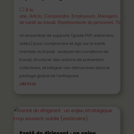
À la
une
Article
Comprendre
Employeurs
Managers
Parten
de santé au travail
Représentants du personnel
Témoign
Un ensemble de supports (guide PDF, webinaire,
vidéo) pour comprendre et agir sur la santé
mentale au travail : analyser les conditions de
travail, structurer des actions de prévention
collectives, et intégrer ces démarches dans le
pilotage global de l’entreprise.
LIRE PLUS