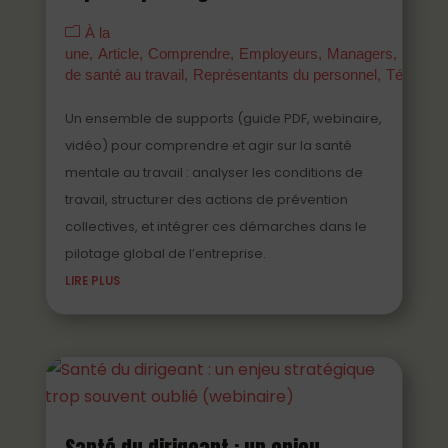
À la
une
Article
Comprendre
Employeurs
Managers
Parten
de santé au travail
Représentants du personnel
Témoign
Un ensemble de supports (guide PDF, webinaire,
vidéo) pour comprendre et agir sur la santé
mentale au travail : analyser les conditions de
travail, structurer des actions de prévention
collectives, et intégrer ces démarches dans le
pilotage global de l’entreprise.
LIRE PLUS