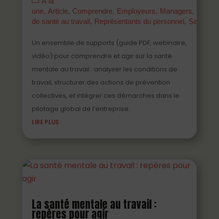
À la
une
Article
Comprendre
Employeurs
Managers
Parten
de santé au travail
Représentants du personnel
Salariés
Un ensemble de supports (guide PDF, webinaire,
vidéo) pour comprendre et agir sur la santé
mentale au travail : analyser les conditions de
travail, structurer des actions de prévention
collectives, et intégrer ces démarches dans le
pilotage global de l’entreprise.
LIRE PLUS
La santé mentale au travail :
repères pour agir