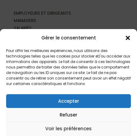
EMPLOYEURS ET DIRIGEANTS
MANAGERS
SALARIÉS
REPRÉSENTANTS DU PERSONNEL
Gérer le consentement
PROFESSIONNELS DE SANTÉ AU TRAVAIL
PARTENAIRES ET PROFESSIONNELS
Pour offrir les meilleures expériences, nous utilisons des
technologies telles que les cookies pour stocker et/ou accéder aux
informations des appareils. Le fait de consentir à ces technologies
nous permettra de traiter des données telles que le comportement
de navigation ou les ID uniques sur ce site. Le fait de ne pas
consentir ou de retirer son consentement peut avoir un effet négatif
sur certaines caractéristiques et fonctions.
Accepter
Refuser
©
2026 | Fait depuis
Limoges
par
L’Agence
|
Mentions légales
Voir les préférences