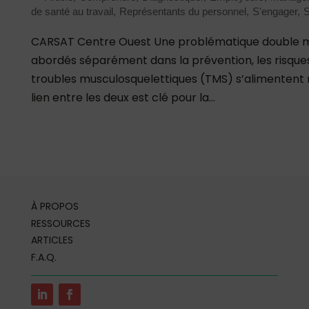
de santé au travail
Représentants du personnel
S'engager
S
CARSAT Centre Ouest Une problématique double mai
abordés séparément dans la prévention, les risque
troubles musculosquelettiques (TMS) s’alimenten
lien entre les deux est clé pour la...
À PROPOS
RESSOURCES
ARTICLES
F.A.Q.