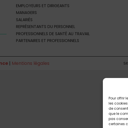
EMPLOYEURS ET DIRIGEANTS
MANAGERS
SALARIÉS
REPRÉSENTANTS DU PERSONNEL
PROFESSIONNELS DE SANTÉ AU TRAVAIL
PARTENAIRES ET PROFESSIONNELS
nce
|
Mentions légales
Si
Pour offrir
les cookies
de consenti
que le comp
pas consent
certaines c