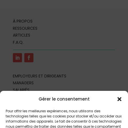
À PROPOS
RESSOURCES
ARTICLES
F.A.Q.
EMPLOYEURS ET DIRIGEANTS
MANAGERS
SALARIÉS
REPRÉSENTANTS DU PERSONNEL
Gérer le consentement
PROFESSIONNELS DE SANTÉ AU TRAVAIL
PARTENAIRES ET PROFESSIONNELS
Pour offrir les meilleures expériences, nous utilisons des
technologies telles que les cookies pour stocker et/ou accéder aux
informations des appareils. Le fait de consentir à ces technologies
nous permettra de traiter des données telles que le comportement