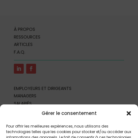
À PROPOS
RESSOURCES
ARTICLES
F.A.Q.
EMPLOYEURS ET DIRIGEANTS
MANAGERS
SALARIÉS
REPRÉSENTANTS DU PERSONNEL
Gérer le consentement
PROFESSIONNELS DE SANTÉ AU TRAVAIL
PARTENAIRES ET PROFESSIONNELS
Pour offrir les meilleures expériences, nous utilisons des
technologies telles que les cookies pour stocker et/ou accéder aux
informations des appareils. Le fait de consentir à ces technologies