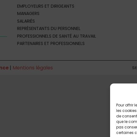
EMPLOYEURS ET DIRIGEANTS
MANAGERS
SALARIÉS
REPRÉSENTANTS DU PERSONNEL
PROFESSIONNELS DE SANTÉ AU TRAVAIL
PARTENAIRES ET PROFESSIONNELS
nce
|
Mentions légales
Si
Pour offrir
les cookies
de consenti
que le comp
pas consent
certaines c