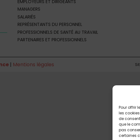
EMPLOYEURS ET DIRIGEANTS
MANAGERS
SALARIÉS
REPRÉSENTANTS DU PERSONNEL
PROFESSIONNELS DE SANTÉ AU TRAVAIL
PARTENAIRES ET PROFESSIONNELS
nce
|
Mentions légales
Si
Pour offrir
les cookies
de consenti
que le comp
pas consent
certaines c