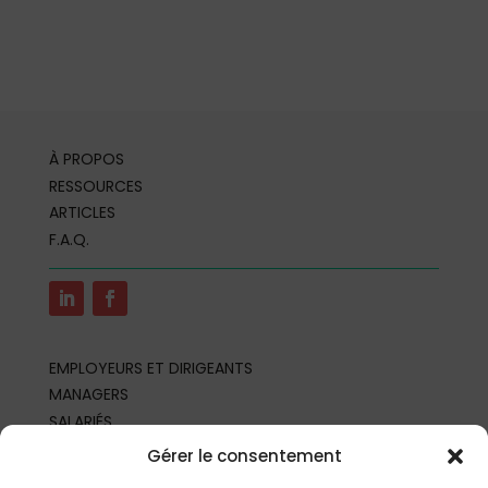
À PROPOS
RESSOURCES
ARTICLES
F.A.Q.
EMPLOYEURS ET DIRIGEANTS
MANAGERS
SALARIÉS
REPRÉSENTANTS DU PERSONNEL
Gérer le consentement
PROFESSIONNELS DE SANTÉ AU TRAVAIL