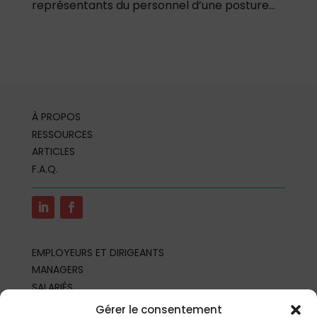
représentants du personnel d’une posture...
À PROPOS
RESSOURCES
ARTICLES
F.A.Q.
EMPLOYEURS ET DIRIGEANTS
MANAGERS
SALARIÉS
REPRÉSENTANTS DU PERSONNEL
Gérer le consentement