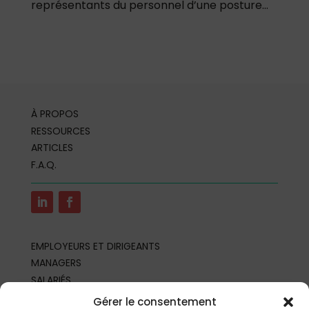
représentants du personnel d’une posture...
À PROPOS
RESSOURCES
ARTICLES
F.A.Q.
EMPLOYEURS ET DIRIGEANTS
MANAGERS
SALARIÉS
REPRÉSENTANTS DU PERSONNEL
Gérer le consentement