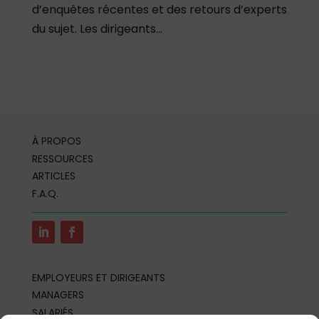
d’enquêtes récentes et des retours d’experts
du sujet. Les dirigeants...
À PROPOS
RESSOURCES
ARTICLES
F.A.Q.
EMPLOYEURS ET DIRIGEANTS
MANAGERS
SALARIÉS