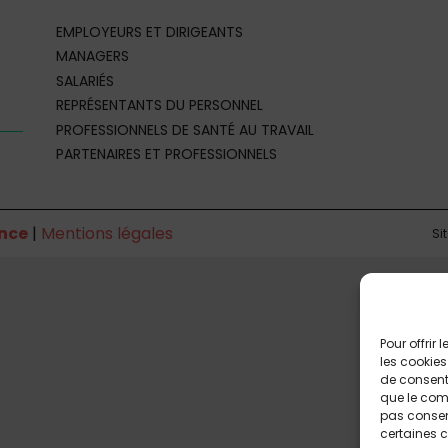
EMPLOYEURS ET DIRIGEANTS
MANAGERS
SALARIÉS
REPRÉSENTANTS DU PERSONNEL
PROFESSIONNELS DE SANTÉ AU TRAVAIL
PARTENAIRES ET PROFESSIONNELS
nce
|
Mentions légales
Si
Pour offrir
les cookies
de consenti
que le comp
pas consent
certaines c