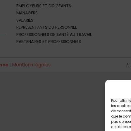
EMPLOYEURS ET DIRIGEANTS
MANAGERS
SALARIÉS
REPRÉSENTANTS DU PERSONNEL
PROFESSIONNELS DE SANTÉ AU TRAVAIL
PARTENAIRES ET PROFESSIONNELS
nce
|
Mentions légales
Si
Pour offrir
les cookies
de consenti
que le comp
pas consent
certaines c