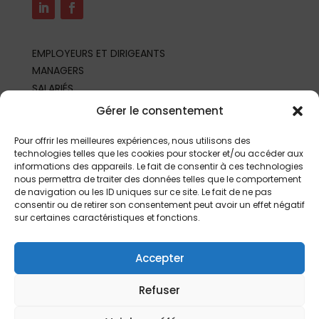
EMPLOYEURS ET DIRIGEANTS
MANAGERS
SALARIÉS
REPRÉSENTANTS DU PERSONNEL
Gérer le consentement
PROFESSIONNELS DE SANTÉ AU TRAVAIL
PARTENAIRES ET PROFESSIONNELS
Pour offrir les meilleures expériences, nous utilisons des
technologies telles que les cookies pour stocker et/ou accéder aux
informations des appareils. Le fait de consentir à ces technologies
nous permettra de traiter des données telles que le comportement
de navigation ou les ID uniques sur ce site. Le fait de ne pas
consentir ou de retirer son consentement peut avoir un effet négatif
sur certaines caractéristiques et fonctions.
Accepter
Refuser
©
2026 | Fait depuis
Limoges
par
L’Agence
|