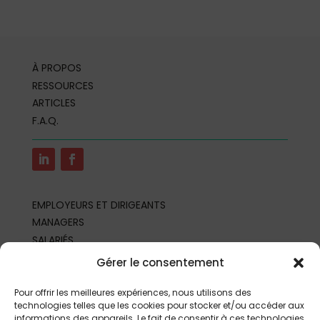
À PROPOS
RESSOURCES
ARTICLES
F.A.Q.
EMPLOYEURS ET DIRIGEANTS
MANAGERS
SALARIÉS
REPRÉSENTANTS DU PERSONNEL
Gérer le consentement
PROFESSIONNELS DE SANTÉ AU TRAVAIL
PARTENAIRES ET PROFESSIONNELS
Pour offrir les meilleures expériences, nous utilisons des
technologies telles que les cookies pour stocker et/ou accéder aux
informations des appareils. Le fait de consentir à ces technologies