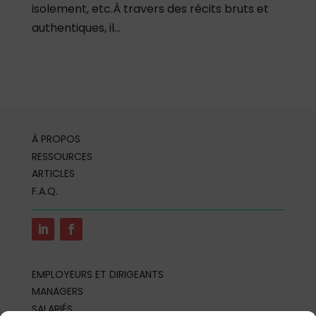
isolement, etc.À travers des récits bruts et
authentiques, il...
À PROPOS
RESSOURCES
ARTICLES
F.A.Q.
EMPLOYEURS ET DIRIGEANTS
MANAGERS
SALARIÉS