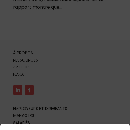
rapport montre que...
À PROPOS
RESSOURCES
ARTICLES
F.A.Q.
EMPLOYEURS ET DIRIGEANTS
MANAGERS
SALARIÉS
REPRÉSENTANTS DU PERSONNEL