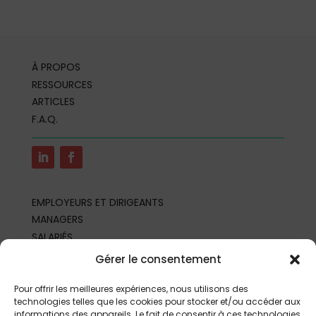
À PROPOS
RESSOURCES
ARTICLES
F.A.Q.
EMPLOYEURS ET DIRIGEANTS
MANAGERS
SALARIÉS
REPRÉSENTANTS DU PERSONNEL
Gérer le consentement
PROFESSIONNELS DE SANTÉ AU TRAVAIL
PARTENAIRES ET PROFESSIONNELS
Pour offrir les meilleures expériences, nous utilisons des
technologies telles que les cookies pour stocker et/ou accéder aux
informations des appareils. Le fait de consentir à ces technologies