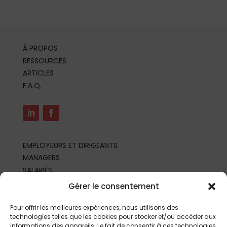
À PROPOS
RESSOURCES
ARTICLES
F.A.Q.
EMPLOYEURS ET DIRIGEANTS
MANAGERS
SALARIÉS
REPRÉSENTANTS DU PERSONNEL
Gérer le consentement
PROFESSIONNELS DE SANTÉ AU TRAVAIL
PARTENAIRES ET PROFESSIONNELS
Pour offrir les meilleures expériences, nous utilisons des
technologies telles que les cookies pour stocker et/ou accéder aux
informations des appareils. Le fait de consentir à ces technologies