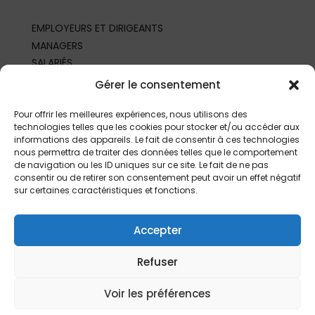
EMPLOYEURS ET DIRIGEANTS
MANAGERS
SALARIÉS
REPRÉSENTANTS DU PERSONNEL
Gérer le consentement
PROFESSIONNELS DE SANTÉ AU TRAVAIL
PARTENAIRES ET PROFESSIONNELS
Pour offrir les meilleures expériences, nous utilisons des
technologies telles que les cookies pour stocker et/ou accéder aux
informations des appareils. Le fait de consentir à ces technologies
nous permettra de traiter des données telles que le comportement
de navigation ou les ID uniques sur ce site. Le fait de ne pas
consentir ou de retirer son consentement peut avoir un effet négatif
sur certaines caractéristiques et fonctions.
Accepter
Refuser
©
2026 | Fait depuis
Limoges
par
L’Agence
|
Mentions légales
Voir les préférences