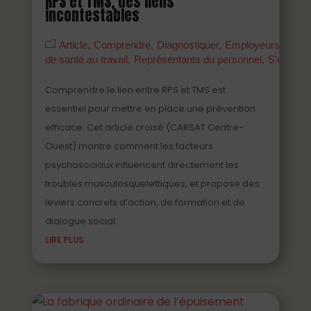
RPS et TMS, des liens
incontestables
Article
Comprendre
Diagnostiquer
Employeurs
Mana
de santé au travail
Représentants du personnel
S'engage
Comprendre le lien entre RPS et TMS est
essentiel pour mettre en place une prévention
efficace. Cet article croisé (CARSAT Centre-
Ouest) montre comment les facteurs
psychosociaux influencent directement les
troubles musculosquelettiques, et propose des
leviers concrets d’action, de formation et de
dialogue social.
LIRE PLUS